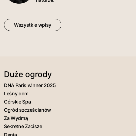
Wszystkie wpisy
Duże ogrody
DNA Paris winner 2025
Leśny dom
Górskie Spa
Ogród szcześcianów
Za Wydmą
Sekretne Zacisze
Dania