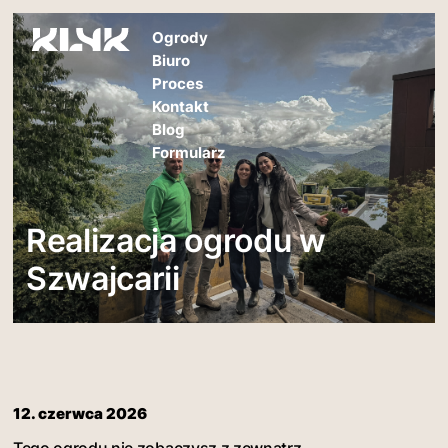
Ogrody
Biuro
Proces
Kontakt
Blog
Formularz
Realizacja ogrodu w
Szwajcarii
12. czerwca 2026
Tego ogrodu nie zobaczysz z zewnątrz.