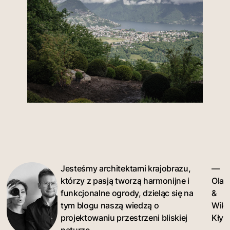
Jesteśmy architektami krajobrazu,
—
którzy z pasją tworzą harmonijne i
Ola
funkcjonalne ogrody, dzieląc się na
&
tym blogu naszą wiedzą o
Wikt
projektowaniu przestrzeni bliskiej
Kłyk
naturze.